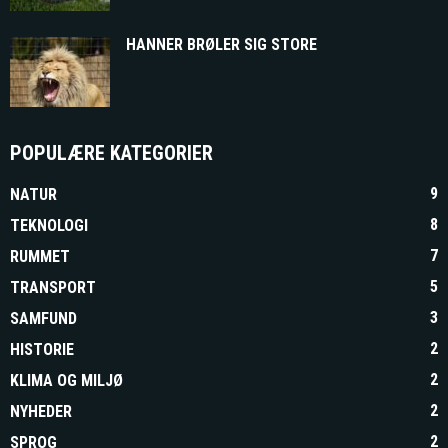
HANNER BRØLER SIG STORE
POPULÆRE KATEGORIER
9
NATUR
8
TEKNOLOGI
7
RUMMET
5
TRANSPORT
3
SAMFUND
2
HISTORIE
2
KLIMA OG MILJØ
2
NYHEDER
2
SPROG