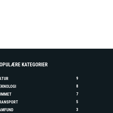
OPULÆRE KATEGORIER
9
ATUR
8
EKNOLOGI
7
UMMET
5
RANSPORT
3
AMFUND