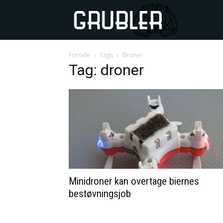
GRUBLER
Forside
Tags
Droner
Tag: droner
Minidroner kan overtage biernes
bestøvningsjob