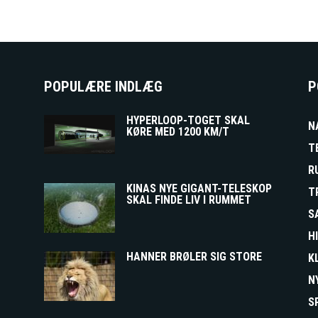
POPULÆRE INDLÆG
P
HYPERLOOP-TOGET SKAL
N
KØRE MED 1200 KM/T
T
R
KINAS NYE GIGANT-TELESKOP
T
SKAL FINDE LIV I RUMMET
S
H
HANNER BRØLER SIG STORE
K
N
S