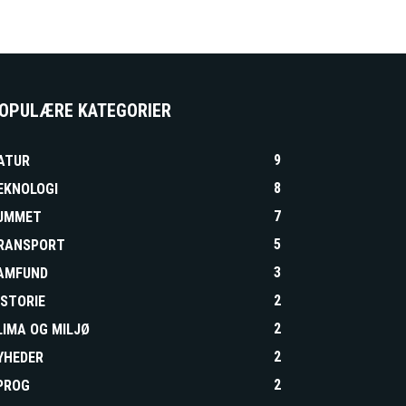
OPULÆRE KATEGORIER
9
ATUR
8
EKNOLOGI
7
UMMET
5
RANSPORT
3
AMFUND
2
ISTORIE
2
LIMA OG MILJØ
2
YHEDER
2
PROG