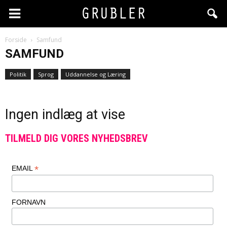
Forside
Samfund
SAMFUND
Politik
Sprog
Uddannelse og Læring
Ingen indlæg at vise
TILMELD DIG VORES NYHEDSBREV
*
EMAIL
FORNAVN