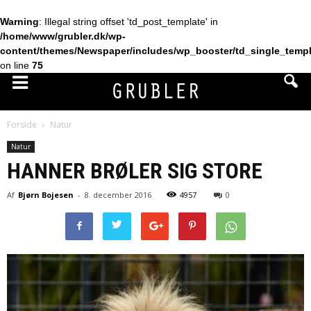
Warning
: Illegal string offset 'td_post_template' in
/home/www/grubler.dk/wp-
content/themes/Newspaper/includes/wp_booster/td_single_temp
on line
75
Forside
Natur
Natur
HANNER BRØLER SIG STORE
Af
Bjørn Bojesen
-
8. december 2016
4957
0