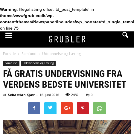
Warning
: Illegal string offset 'td_post_template' in
/home/www/grubler.dk/wp-
content/themes/Newspaper/includes/wp_booster/td_single_temp
on line
75
Forside
Samfund
Uddannelse og Læring
Samfund
Uddannelse og Læring
FÅ GRATIS UNDERVISNING FRA
VERDENS BEDSTE UNIVERSITET
Af
Sebastian Kjær
-
16. juni 2016
2459
0