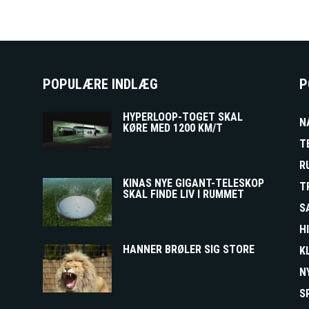
POPULÆRE INDLÆG
P
HYPERLOOP-TOGET SKAL
N
KØRE MED 1200 KM/T
T
R
KINAS NYE GIGANT-TELESKOP
T
SKAL FINDE LIV I RUMMET
S
H
HANNER BRØLER SIG STORE
K
N
S