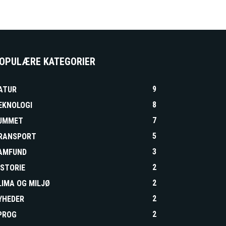
OPULÆRE KATEGORIER
9
ATUR
8
EKNOLOGI
7
UMMET
5
RANSPORT
3
AMFUND
2
ISTORIE
2
LIMA OG MILJØ
2
YHEDER
2
PROG