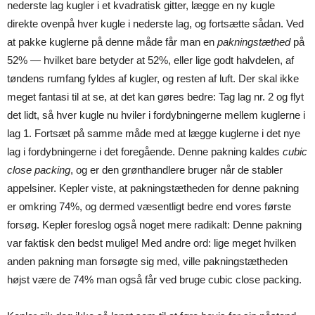
nederste lag kugler i et kvadratisk gitter, lægge en ny kugle
direkte ovenpå hver kugle i nederste lag, og fortsætte sådan. Ved
at pakke kuglerne på denne måde får man en
pakningstæthed
på
52% — hvilket bare betyder at 52%, eller lige godt halvdelen, af
tøndens rumfang fyldes af kugler, og resten af luft. Der skal ikke
meget fantasi til at se, at det kan gøres bedre: Tag lag nr. 2 og flyt
det lidt, så hver kugle nu hviler i fordybningerne mellem kuglerne i
lag 1. Fortsæt på samme måde med at lægge kuglerne i det nye
lag i fordybningerne i det foregående. Denne pakning kaldes
cubic
close packing
, og er den grønthandlere bruger når de stabler
appelsiner. Kepler viste, at pakningstætheden for denne pakning
er omkring 74%, og dermed væsentligt bedre end vores første
forsøg. Kepler foreslog også noget mere radikalt: Denne pakning
var faktisk den bedst mulige! Med andre ord: lige meget hvilken
anden pakning man forsøgte sig med, ville pakningstætheden
højst være de 74% man også får ved bruge cubic close packing.