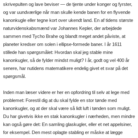
skrivepulten og lave beviser — de tjente under konger og fyrster,
og var uundværlige når man skulle kende banen for en flyvende
kanonkugle eller tegne kort over ukendt land. En af tidens største
naturvidenskabsmænd var Johannes Kepler, der arbejdede
sammen med Tycho Brahe og blandt meget andet påviste, at
planeter kredser om solen i ellipse-formede baner. I år 1611
stillede han spørgsmålet: Hvordan skal jeg stable mine
kanonkugler, så de fylder mindst muligt? I år, godt og vel 400 år
senere, har nutidens matematikere endelig givet et svar på det
spørgsmål.
Inden man læser videre er her en opfordring til selv at lege med
problemet: Forestil dig at du skal fylde en stor tønde med
kanonkugler, og at der skal være så lidt luft i tønden som muligt.
Du har givetvis ikke en stak kanonkugler i nærheden, men mindre
kan også gøre det: En samling glaskugler, eller et net appelsiner,
for eksempel. Den mest oplagte stabling er måske at lægge