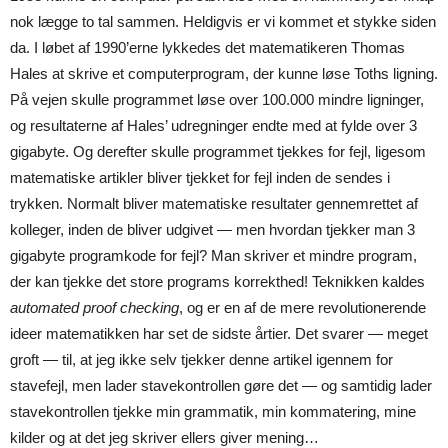
nok lægge to tal sammen. Heldigvis er vi kommet et stykke siden
da. I løbet af 1990’erne lykkedes det matematikeren Thomas
Hales at skrive et computerprogram, der kunne løse Toths ligning.
På vejen skulle programmet løse over 100.000 mindre ligninger,
og resultaterne af Hales’ udregninger endte med at fylde over 3
gigabyte. Og derefter skulle programmet tjekkes for fejl, ligesom
matematiske artikler bliver tjekket for fejl inden de sendes i
trykken. Normalt bliver matematiske resultater gennemrettet af
kolleger, inden de bliver udgivet — men hvordan tjekker man 3
gigabyte programkode for fejl? Man skriver et mindre program,
der kan tjekke det store programs korrekthed! Teknikken kaldes
automated proof checking
, og er en af de mere revolutionerende
ideer matematikken har set de sidste årtier. Det svarer — meget
groft — til, at jeg ikke selv tjekker denne artikel igennem for
stavefejl, men lader stavekontrollen gøre det — og samtidig lader
stavekontrollen tjekke min grammatik, min kommatering, mine
kilder og at det jeg skriver ellers giver mening…