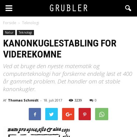
Forside
Teknologi
Natur
Teknologi
KANONKUGLESTABLING FOR
VIDEREKOMNE
Ved at bruge den nyeste matematik og
computerteknologi har forskerne endelig løst et 400
år gammelt problem. Det handler om at stable
kanonkugler.
Af
Thomas Schmidt
-
18. juli 2017
3239
0