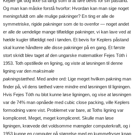
Kepler gik dog ikke så langt som til at føre bevis for sin påstand.
Og man kan måske forstå hvorfor: Hvordan kan man sige noget
meningsfuldt om alle mulige pakninger? En ting er alle de
symmetriske, rigide pakninger som de to ovenfor — noget andet
er alle de uendelige mange tilfældige pakninger, vi kan lave ved at
hælde kugler tilfældigt ned i tønden. Et bevis for Keplers påstand
skal kunne håndtere alle disse pakninger på en gang. Et første
stort skridt blev taget af den ungarske matematiker Fejes Tóth i
1953. Toth opstillede en ligning, og viste at løsningen til denne
ligning var den
maksimale
pakningstæthed
. Med andre ord: Lige meget hvilken pakning man
finder på, vil dens tæthed være mindre end løsningen til ligningen.
Hvis Fejes Tóth nu blot kunne løse ligningen, og vise at løsningen
var de 74% man opnåede med cubic close packing, ville Keplers
formodning være vist. Problemet var bare, at Toths ligning var
kompliceret. Meget, meget kompliceret. Skulle man løse
ligningen, krævede det voldsomme mængder computerkraft, og i
1953 kunne en computer på størrelse med en kummefryser knap