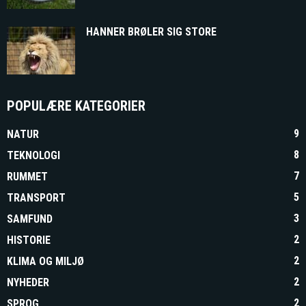
HANNER BRØLER SIG STORE
POPULÆRE KATEGORIER
9
NATUR
8
TEKNOLOGI
7
RUMMET
5
TRANSPORT
3
SAMFUND
2
HISTORIE
2
KLIMA OG MILJØ
2
NYHEDER
2
SPROG