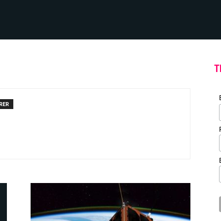
T
RER