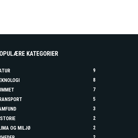
OPULÆRE KATEGORIER
9
ATUR
8
EKNOLOGI
7
UMMET
5
RANSPORT
3
AMFUND
2
ISTORIE
2
LIMA OG MILJØ
2
YHEDER