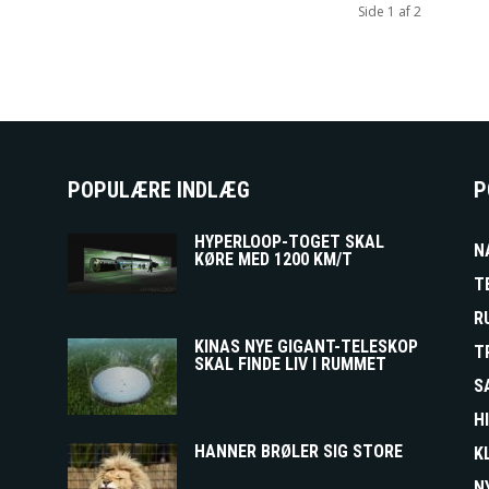
Side 1 af 2
POPULÆRE INDLÆG
P
HYPERLOOP-TOGET SKAL
N
KØRE MED 1200 KM/T
T
R
KINAS NYE GIGANT-TELESKOP
T
SKAL FINDE LIV I RUMMET
S
H
HANNER BRØLER SIG STORE
K
N