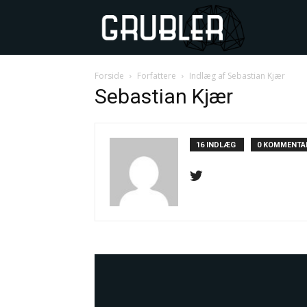
GRUBLER
Forside
Forfattere
Indlæg af Sebastian Kjær
Sebastian Kjær
16 INDLÆG
0 KOMMENTA