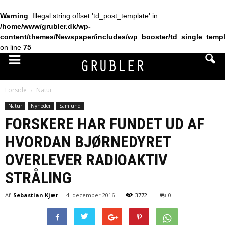
Warning
: Illegal string offset 'td_post_template' in
/home/www/grubler.dk/wp-
content/themes/Newspaper/includes/wp_booster/td_single_temp
on line
75
Forside
Natur
Natur
Nyheder
Samfund
FORSKERE HAR FUNDET UD AF
HVORDAN BJØRNEDYRET
OVERLEVER RADIOAKTIV
STRÅLING
Af
Sebastian Kjær
-
4. december 2016
3772
0