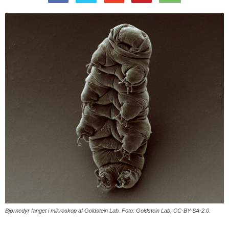
Bjørnedyr fanget i mikroskop af Goldstein Lab. Foto: Goldstein Lab, CC-BY-SA-2.0.