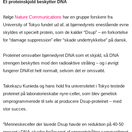
Et proteinskjold beskytter DNA
Ifølge
Nature Communications
har en gruppe forskere fra
University of Tokyo fundet ud af, at bjørnedyrets enestående evne
skyldes et specielt protein, som de kalder “Dsup” – en forkortelse
for “damage suppression” eller “skade undertrykkelse” på dansk.
Proteinet omsvøber bjørnedyret DNA som et skjold, så DNA
strengen beskyttes mod den radioaktive stråling – og i øvrigt
fungerer DNA’et helt normalt, selvom det er omsvøbt.
Takekazu Kunieda og hans hold fra universitetet i Tokyo testede
proteinet på laboratorieskabe nyre-celler, som blev genetisk
omprogrammerede til selv at producere Dsup-proteinet – med
stor succes.
“Menneskeceller der lavede Dsup havde en reduktion på 40-50
procent i DNA-skader forårsaget af røngentstråling sammenlignet