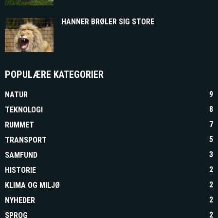
HANNER BRØLER SIG STORE
POPULÆRE KATEGORIER
9
NATUR
8
TEKNOLOGI
7
RUMMET
5
TRANSPORT
3
SAMFUND
2
HISTORIE
2
KLIMA OG MILJØ
2
NYHEDER
2
SPROG